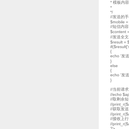
* 模板内
*
*/
//发送的
$mobile =
//短信内容
$conte
//发送全
$result = 
if($result[
{
echo '发
}
else
{
echo '发送失败
}
//当前请
//echo $ap
//取剩余
//print_r(
//获取发
//print_r(
//接收上
//print_r(
?>