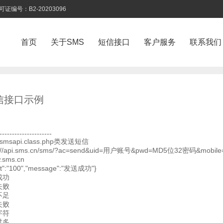
号：B2-20203096
首页
关于SMS
短信接口
客户服务
联系我们
短信接口示例
---------------------
msapi.class.php类发送短信
p://api.sms.cn/sms/?ac=send&uid=用户账号&pwd=MD5位32密码&mobi
.sms.cn
at":"100","message":"发送成功"}
成功
失败
不足
失败
字符
过多