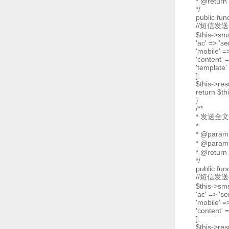
* @return
*/
public fun
//短信发
$this->sm
'ac' => 'se
'mobile' =
'content'
'template'
];
$this->res
return $th
}
/**
* 发送全
*
* @param
* @param
* @return
*/
public fun
//短信发
$this->sm
'ac' => 'se
'mobile' =
'content' 
];
$this->res