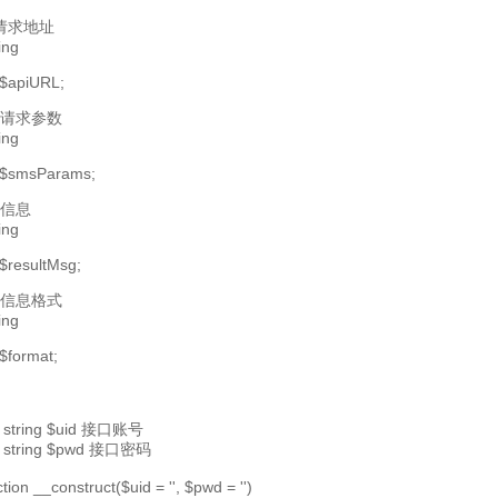
pi请求地址
ing
 $apiURL;
送请求参数
ing
 $smsParams;
回信息
ing
 $resultMsg;
回信息格式
ing
$format;
 string $uid 接口账号
 string $pwd 接口密码
ction __construct($uid = '', $pwd = '')