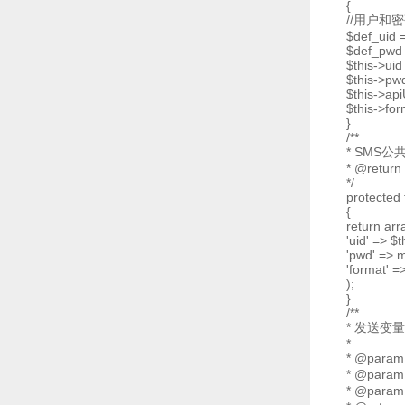
{
//用户和
$def_uid = 
$def_pwd =
$this->uid
$this->pw
$this->ap
$this->for
}
/**
* SMS公
* @return
*/
protected 
{
return arr
'uid' => $t
'pwd' => m
'format' =
);
}
/**
* 发送变
*
* @param
* @param
* @param