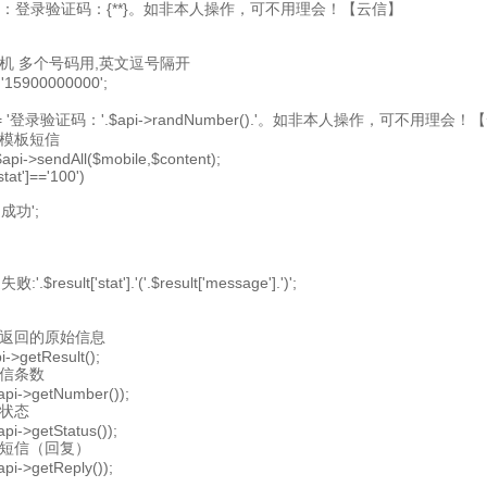
容：登录验证码：{**}。如非本人操作，可不用理会！【云信】
手机 多个号码用,英文逗号隔开
 '15900000000';
nt = '登录验证码：'.$api->randNumber().'。如非本人操作，可不用理会！
文模板短信
$api->sendAll($mobile,$content);
'stat']=='100')
送成功';
:'.$result['stat'].'('.$result['message'].')';
求返回的原始信息
i->getResult();
短信条数
$api->getNumber());
送状态
$api->getStatus());
行短信（回复）
$api->getReply());