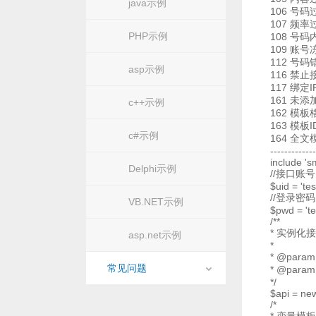
java示例
106 号码
107 频率
PHP示例
108 号
109 账号
112 号码
asp示例
116 禁
117 绑定
161 未
c++示例
162 模
163 模板
c#示例
164 全
-------------
include 's
Delphi示例
//接口账号
$uid = 'te
//登录密码
VB.NET示例
$pwd = 't
/**
* 实例化
asp.net示例
*
* @param
常见问题
* @param
*/
$api = ne
/*