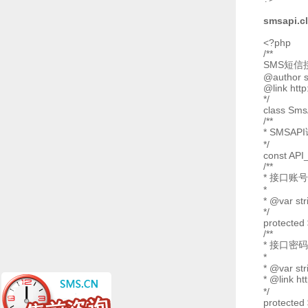
smsapi.c
<?php
/**
SMS短信
@author 
@link htt
*/
class Sms
/**
* SMSA
*/
const API_
/**
* 接口账号
*
* @var str
*/
protected 
/**
* 接口密码
*
* @var str
* @link
*/
protected