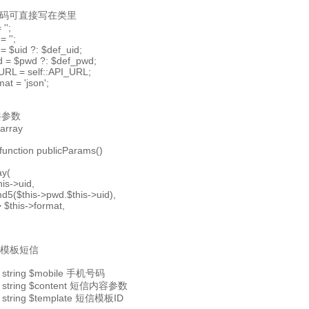
密码可直接写在类里
'';
 '';
 = $uid ?: $def_uid;
d = $pwd ?: $def_pwd;
iURL = self::API_URL;
mat = 'json';
共参数
 array
function publicParams()
ay(
his->uid,
d5($this->pwd.$this->uid),
> $this->format,
量模板短信
 string $mobile 手机号码
 string $content 短信内容参数
 string $template 短信模板ID