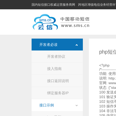
国内短信接口权威运营服务商网 跨地区增值电信业务经营许可证编
开发者必读
php
开发者协议
<?php
接入指南
/*-----------
功能: 使用s
说明: htt
接口返回说明
官网: www
状态: {"st
100 发送
绑定服务器IP
101 验证
102 短信
接口示例
103 操作
104 非法
105 内容