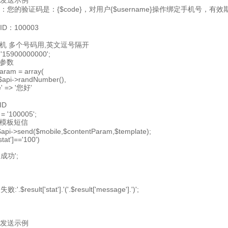
板发送示例
容：您的验证码是：{$code}，对用户{$username}操作绑定手机号
ID：100003
手机 多个号码用,英文逗号隔开
 '15900000000';
容参数
aram = array(
 $api->randNumber(),
' => '您好'
ID
 = '100005';
量模板短信
 $api->send($mobile,$contentParam,$template);
'stat']=='100')
送成功';
:'.$result['stat'].'('.$result['message'].')';
板发送示例