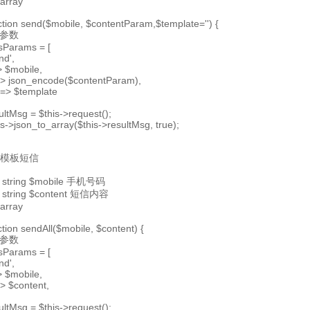
 array
ction send($mobile, $contentParam,$template='') {
送参数
sParams = [
nd',
> $mobile,
 => json_encode($contentParam),
 => $template
ultMsg = $this->request();
is->json_to_array($this->resultMsg, true);
文模板短信
 string $mobile 手机号码
 string $content 短信内容
 array
ction sendAll($mobile, $content) {
送参数
sParams = [
nd',
> $mobile,
=> $content,
ultMsg = $this->request();