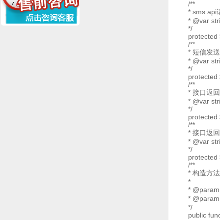
/**
* sms a
* @var str
*/
protected
/**
* 短信发
* @var str
*/
protected
/**
* 接口返
* @var str
*/
protected
/**
* 接口返
* @var str
*/
protected 
/**
* 构造方法
*
* @param
* @param
*/
public fun