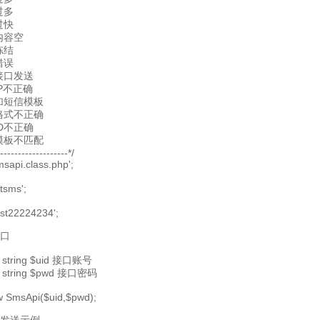
过多
过快
码内容空
冻结
错误
止接口发送
IP不正确
添加短信模板
板格式不正确
ID不正确
文模板不匹配
-------------------*/
msapi.class.php';
stsms';
est22224234';
接口
 string $uid 接口账号
 string $pwd 接口密码
w SmsApi($uid,$pwd);