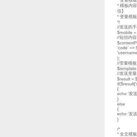
* 变量模
* 模板内
信】
* 变量模板
*/
//发送的
$mobile =
//短信内
$contentP
'code' =>
'username
);
//变量模板
$template
//发送变
$result =
if($result[
{
echo '发
}
else
{
echo '发送失败
}
/*
* 全文模